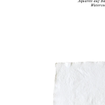
Aquarell auf 
Waterco